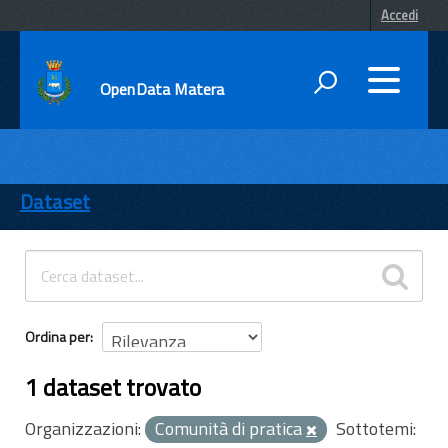
Accedi
OpenData Matera
DATI
ENTI
Dataset
TEMI
INFORMAZIONI
Ordina per
1 dataset trovato
Organizzazioni:
Comunità di pratica
Sottotemi: