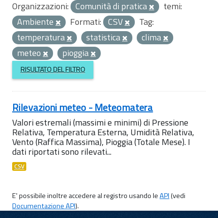
Organizzazioni:
Comunità di pratica
temi:
Ambiente
Formati:
CSV
Tag:
temperatura
statistica
clima
meteo
pioggia
RISULTATO DEL FILTRO
Rilevazioni meteo - Meteomatera
Valori estremali (massimi e minimi) di Pressione
Relativa, Temperatura Esterna, Umidità Relativa,
Vento (Raffica Massima), Pioggia (Totale Mese). I
dati riportati sono rilevati...
CSV
E' possibile inoltre accedere al registro usando le
API
(vedi
Documentazione API
).