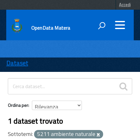
Accedi
OpenData Matera
DATI
ENTI
Dataset
TEMI
INFORMAZIONI
Ordina per
1 dataset trovato
Sottotemi:
5211 ambiente naturale