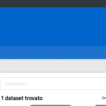
1 dataset trovato
Or