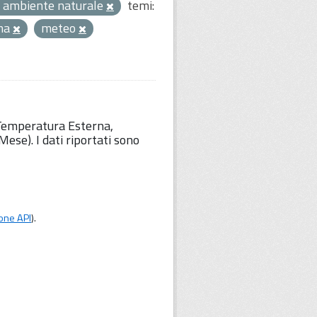
 ambiente naturale
temi:
ima
meteo
 Temperatura Esterna,
ese). I dati riportati sono
one API
).