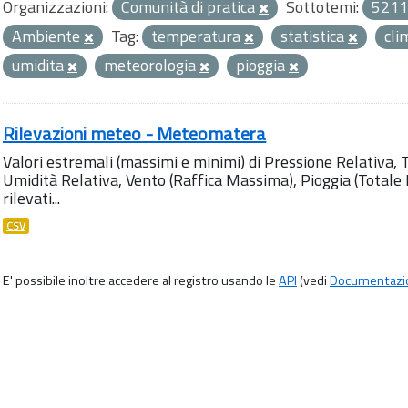
Organizzazioni:
Comunità di pratica
Sottotemi:
5211
Ambiente
Tag:
temperatura
statistica
cl
umidita
meteorologia
pioggia
Rilevazioni meteo - Meteomatera
Valori estremali (massimi e minimi) di Pressione Relativa,
Umidità Relativa, Vento (Raffica Massima), Pioggia (Totale M
rilevati...
CSV
E' possibile inoltre accedere al registro usando le
API
(vedi
Documentazi