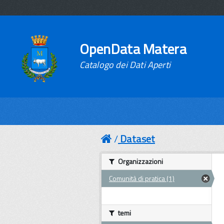
OpenData Matera
Catalogo dei Dati Aperti
Dataset
Organizzazioni
Comunità di pratica (1)
temi