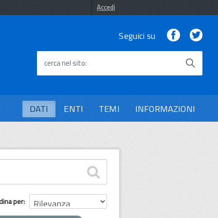
Accedi
Facebook
Twi
Seguici su
cerca nel sito
DATI
ENTI
TEMI
INFORMAZIONI
dina per