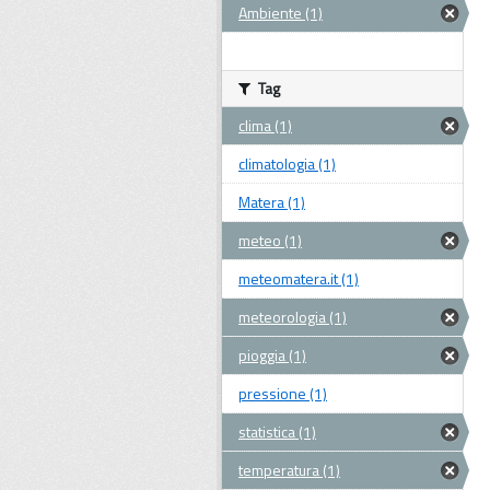
Ambiente (1)
Tag
clima (1)
climatologia (1)
Matera (1)
meteo (1)
meteomatera.it (1)
meteorologia (1)
pioggia (1)
pressione (1)
statistica (1)
temperatura (1)