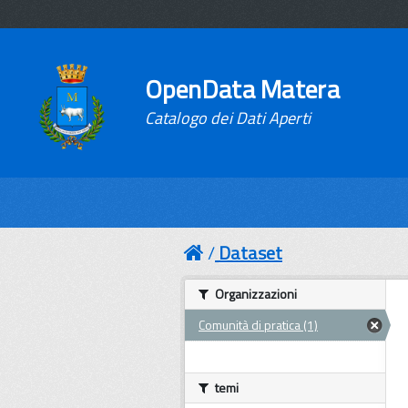
OpenData Matera
Catalogo dei Dati Aperti
Dataset
Organizzazioni
Comunità di pratica (1)
temi