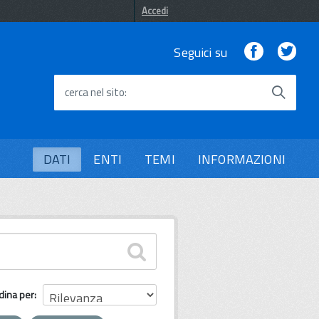
Accedi
Facebook
Twi
Seguici su
cerca nel sito
DATI
ENTI
TEMI
INFORMAZIONI
dina per