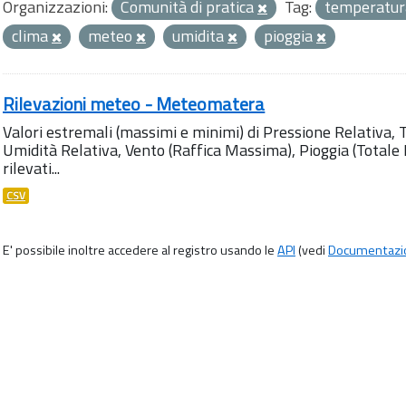
Organizzazioni:
Comunità di pratica
Tag:
temperatu
clima
meteo
umidita
pioggia
Rilevazioni meteo - Meteomatera
Valori estremali (massimi e minimi) di Pressione Relativa,
Umidità Relativa, Vento (Raffica Massima), Pioggia (Totale M
rilevati...
CSV
E' possibile inoltre accedere al registro usando le
API
(vedi
Documentazi