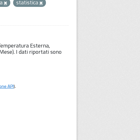
ra
statistica
 Temperatura Esterna,
ese). I dati riportati sono
one API
).