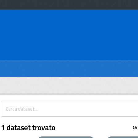
1 dataset trovato
Or