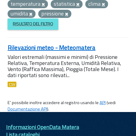
temperatura
statistica
clima
umidita
pressione
RISULTATO DEL FILTRO
Rilevazioni meteo - Meteomatera
Valori estremali (massimi e minimi) di Pressione
Relativa, Temperatura Esterna, Umidità Relativa,
Vento (Raffica Massima), Pioggia (Totale Mese). I
dati riportati sono rilevati...
CSV
E' possibile inoltre accedere al registro usando le
API
(vedi
Documentazione API
).
Informazioni OpenData Matera
Lista cataloghi