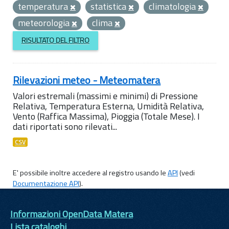
temperatura
statistica
climatologia
meteorologia
clima
RISULTATO DEL FILTRO
Rilevazioni meteo - Meteomatera
Valori estremali (massimi e minimi) di Pressione
Relativa, Temperatura Esterna, Umidità Relativa,
Vento (Raffica Massima), Pioggia (Totale Mese). I
dati riportati sono rilevati...
CSV
E' possibile inoltre accedere al registro usando le
API
(vedi
Documentazione API
).
Informazioni OpenData Matera
Lista cataloghi