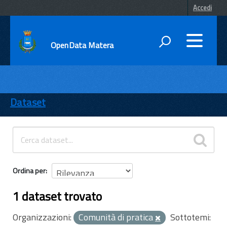
Accedi
OpenData Matera
DATI
ENTI
Dataset
TEMI
INFORMAZIONI
Ordina per
1 dataset trovato
Organizzazioni:
Comunità di pratica
Sottotemi: