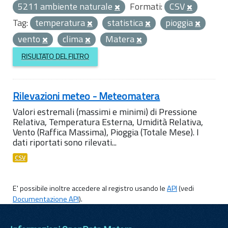
5211 ambiente naturale
Formati:
CSV
Tag:
temperatura
statistica
pioggia
vento
clima
Matera
RISULTATO DEL FILTRO
Rilevazioni meteo - Meteomatera
Valori estremali (massimi e minimi) di Pressione
Relativa, Temperatura Esterna, Umidità Relativa,
Vento (Raffica Massima), Pioggia (Totale Mese). I
dati riportati sono rilevati...
CSV
E' possibile inoltre accedere al registro usando le
API
(vedi
Documentazione API
).