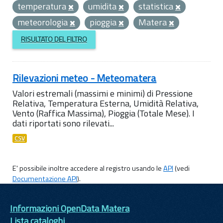
temperatura
umidita
statistica
meteorologia
pioggia
Matera
RISULTATO DEL FILTRO
Rilevazioni meteo - Meteomatera
Valori estremali (massimi e minimi) di Pressione
Relativa, Temperatura Esterna, Umidità Relativa,
Vento (Raffica Massima), Pioggia (Totale Mese). I
dati riportati sono rilevati...
CSV
E' possibile inoltre accedere al registro usando le
API
(vedi
Documentazione API
).
Informazioni OpenData Matera
Lista cataloghi