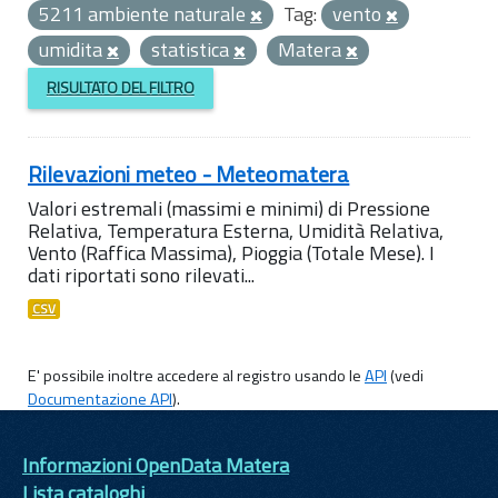
5211 ambiente naturale
Tag:
vento
umidita
statistica
Matera
RISULTATO DEL FILTRO
Rilevazioni meteo - Meteomatera
Valori estremali (massimi e minimi) di Pressione
Relativa, Temperatura Esterna, Umidità Relativa,
Vento (Raffica Massima), Pioggia (Totale Mese). I
dati riportati sono rilevati...
CSV
E' possibile inoltre accedere al registro usando le
API
(vedi
Documentazione API
).
Informazioni OpenData Matera
Lista cataloghi