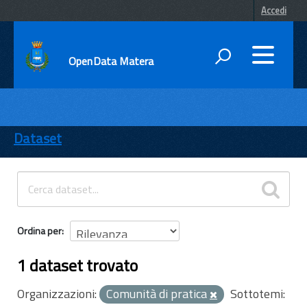
Accedi
OpenData Matera
DATI
ENTI
Dataset
TEMI
INFORMAZIONI
Ordina per
1 dataset trovato
Organizzazioni:
Comunità di pratica
Sottotemi: