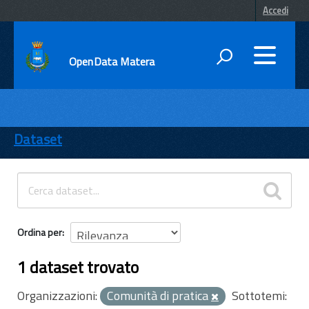
Accedi
OpenData Matera
DATI
ENTI
Dataset
TEMI
INFORMAZIONI
Ordina per
1 dataset trovato
Organizzazioni:
Comunità di pratica
Sottotemi: