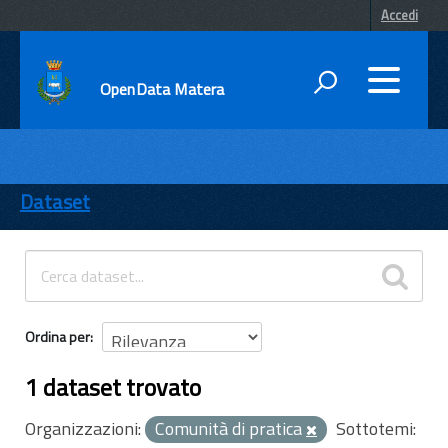
Accedi
OpenData Matera
DATI
ENTI
Dataset
TEMI
INFORMAZIONI
Ordina per
1 dataset trovato
Organizzazioni:
Comunità di pratica
Sottotemi: