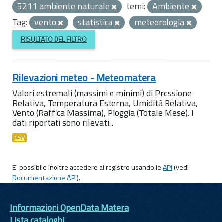
5211 ambiente naturale
temi:
Ambiente
Tag:
vento
statistica
meteorologia
RISULTATO DEL FILTRO
Rilevazioni meteo - Meteomatera
Valori estremali (massimi e minimi) di Pressione
Relativa, Temperatura Esterna, Umidità Relativa,
Vento (Raffica Massima), Pioggia (Totale Mese). I
dati riportati sono rilevati...
CSV
E' possibile inoltre accedere al registro usando le
API
(vedi
Documentazione API
).
Informazioni OpenData Matera
Lista cataloghi