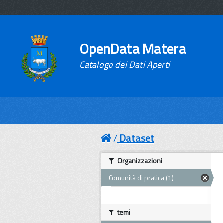
OpenData Matera
Catalogo dei Dati Aperti
Dataset
Organizzazioni
Comunità di pratica (1)
temi