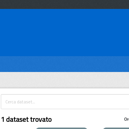
1 dataset trovato
Or