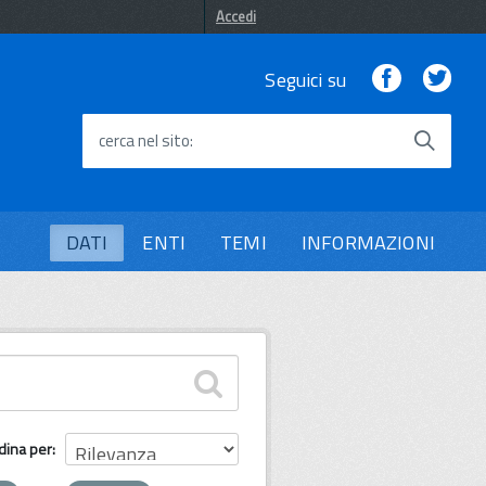
Accedi
Facebook
Twi
Seguici su
cerca nel sito
DATI
ENTI
TEMI
INFORMAZIONI
dina per