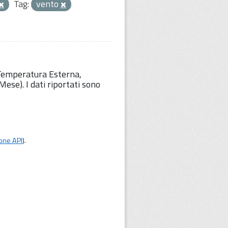
Tag:
vento
 Temperatura Esterna,
ese). I dati riportati sono
one API
).