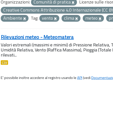
Organizzazioni:
Comunità di pratica
Licenze sulle riso
Creative Commons Attribuzione 4.0 Internazionale (CC B
Ambiente
Tag:
vento
clima
meteo
p
Rilevazioni meteo - Meteomatera
Valori estremali (massimi e minimi) di Pressione Relativa,
Umidità Relativa, Vento (Raffica Massima), Pioggia (Totale M
rilevati...
CSV
E' possibile inoltre accedere al registro usando le
API
(vedi
Documentazi