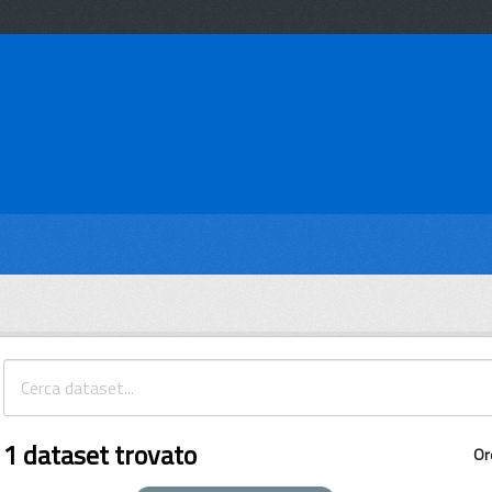
1 dataset trovato
Or