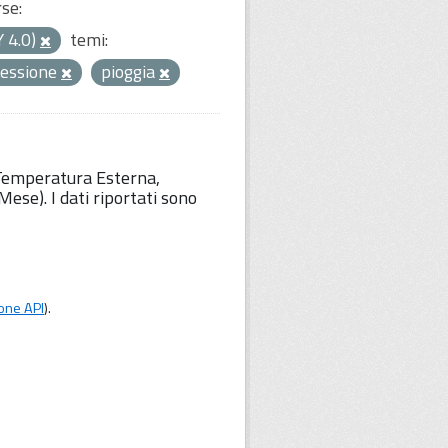
rse:
Y 4.0)
temi:
ressione
pioggia
 Temperatura Esterna,
ese). I dati riportati sono
one API
).