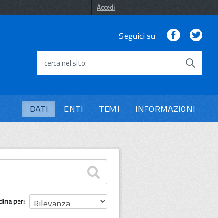
Accedi
Facebook
Twi
Seguici su
cerca nel sito
DATI
ENTI
TEMI
INFORMAZIONI
dina per