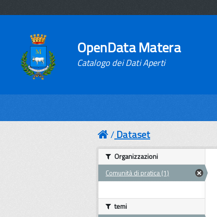
OpenData Matera
Catalogo dei Dati Aperti
Dataset
Organizzazioni
Comunità di pratica (1)
temi