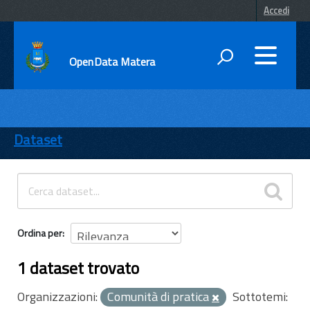
Accedi
OpenData Matera
DATI
ENTI
Dataset
TEMI
INFORMAZIONI
Ordina per
1 dataset trovato
Organizzazioni:
Comunità di pratica
Sottotemi: