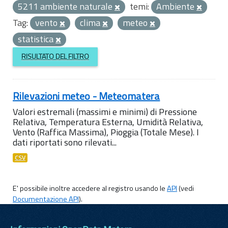
5211 ambiente naturale
temi:
Ambiente
Tag:
vento
clima
meteo
statistica
RISULTATO DEL FILTRO
Rilevazioni meteo - Meteomatera
Valori estremali (massimi e minimi) di Pressione
Relativa, Temperatura Esterna, Umidità Relativa,
Vento (Raffica Massima), Pioggia (Totale Mese). I
dati riportati sono rilevati...
CSV
E' possibile inoltre accedere al registro usando le
API
(vedi
Documentazione API
).