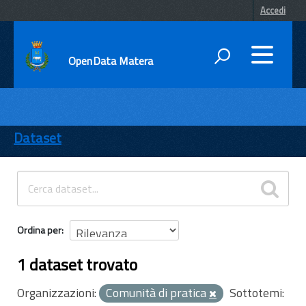
Accedi
OpenData Matera
DATI
ENTI
Dataset
TEMI
INFORMAZIONI
Ordina per
1 dataset trovato
Organizzazioni:
Comunità di pratica
Sottotemi: