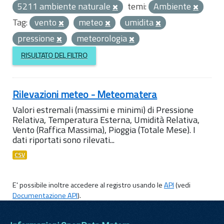
5211 ambiente naturale
temi:
Ambiente
Tag:
vento
meteo
umidita
pressione
meteorologia
RISULTATO DEL FILTRO
Rilevazioni meteo - Meteomatera
Valori estremali (massimi e minimi) di Pressione
Relativa, Temperatura Esterna, Umidità Relativa,
Vento (Raffica Massima), Pioggia (Totale Mese). I
dati riportati sono rilevati...
CSV
E' possibile inoltre accedere al registro usando le
API
(vedi
Documentazione API
).