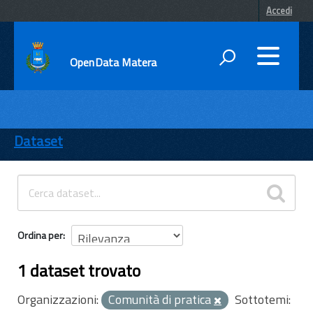
Accedi
OpenData Matera
DATI
ENTI
Dataset
TEMI
INFORMAZIONI
Ordina per
1 dataset trovato
Organizzazioni:
Comunità di pratica
Sottotemi: