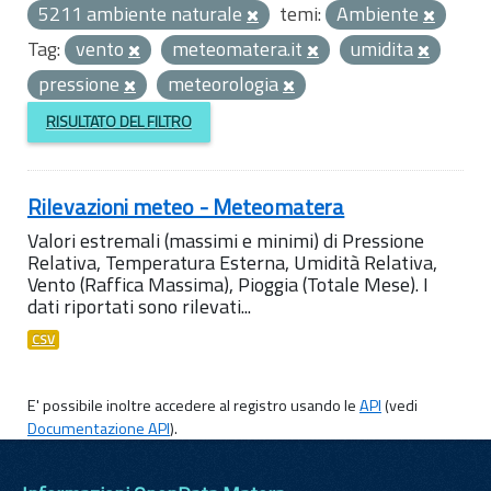
5211 ambiente naturale
temi:
Ambiente
Tag:
vento
meteomatera.it
umidita
pressione
meteorologia
RISULTATO DEL FILTRO
Rilevazioni meteo - Meteomatera
Valori estremali (massimi e minimi) di Pressione
Relativa, Temperatura Esterna, Umidità Relativa,
Vento (Raffica Massima), Pioggia (Totale Mese). I
dati riportati sono rilevati...
CSV
E' possibile inoltre accedere al registro usando le
API
(vedi
Documentazione API
).