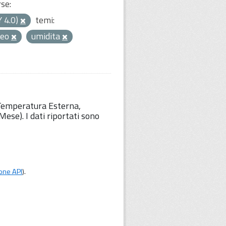
rse:
Y 4.0)
temi:
teo
umidita
 Temperatura Esterna,
ese). I dati riportati sono
one API
).