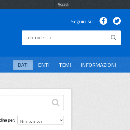
Accedi
Facebook
Twi
Seguici su
cerca nel sito
DATI
ENTI
TEMI
INFORMAZIONI
dina per