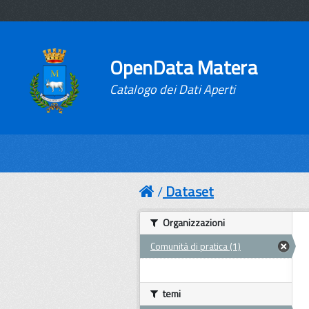
OpenData Matera
Catalogo dei Dati Aperti
Dataset
Organizzazioni
Comunità di pratica (1)
temi