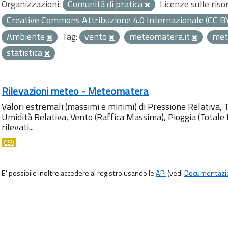
Organizzazioni:
Comunità di pratica
Licenze sulle riso
Creative Commons Attribuzione 4.0 Internazionale (CC B
Ambiente
Tag:
vento
meteomatera.it
me
statistica
Rilevazioni meteo - Meteomatera
Valori estremali (massimi e minimi) di Pressione Relativa,
Umidità Relativa, Vento (Raffica Massima), Pioggia (Totale M
rilevati...
CSV
E' possibile inoltre accedere al registro usando le
API
(vedi
Documentazi