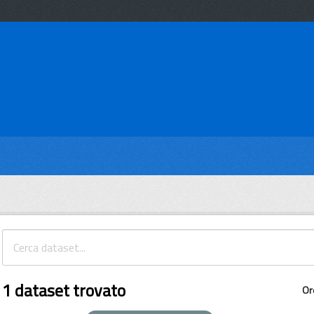
1 dataset trovato
Or