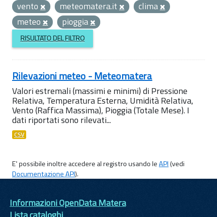
vento
meteomatera.it
clima
meteo
pioggia
RISULTATO DEL FILTRO
Rilevazioni meteo - Meteomatera
Valori estremali (massimi e minimi) di Pressione
Relativa, Temperatura Esterna, Umidità Relativa,
Vento (Raffica Massima), Pioggia (Totale Mese). I
dati riportati sono rilevati...
CSV
E' possibile inoltre accedere al registro usando le
API
(vedi
Documentazione API
).
Informazioni OpenData Matera
Lista cataloghi