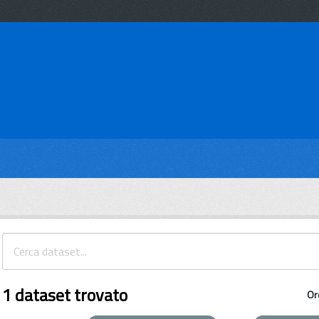
1 dataset trovato
Or