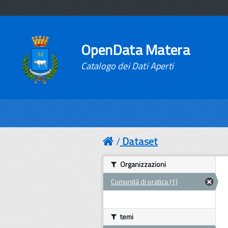
OpenData Matera
Catalogo dei Dati Aperti
Dataset
Organizzazioni
Comunità di pratica (1)
temi