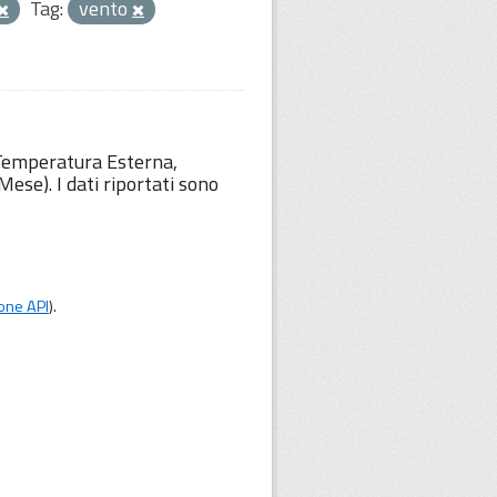
Tag:
vento
 Temperatura Esterna,
ese). I dati riportati sono
one API
).