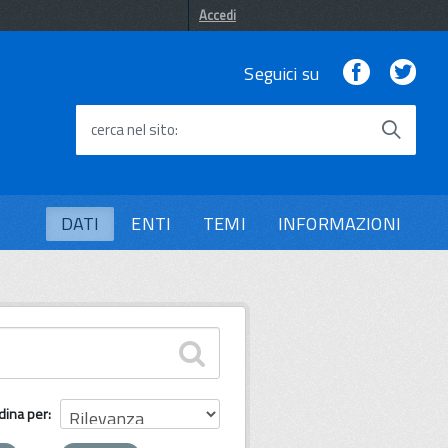
Accedi
Facebook
Twi
Seguici su
cerca nel sito
DATI
ENTI
TEMI
INFORMAZIONI
dina per