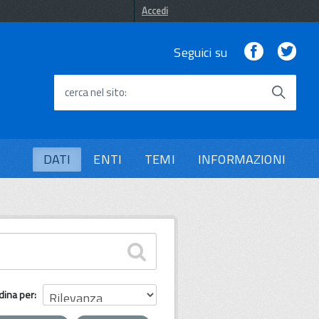
Accedi
Facebook
Twi
Seguici su
cerca nel sito
DATI
ENTI
TEMI
INFORMAZIONI
dina per