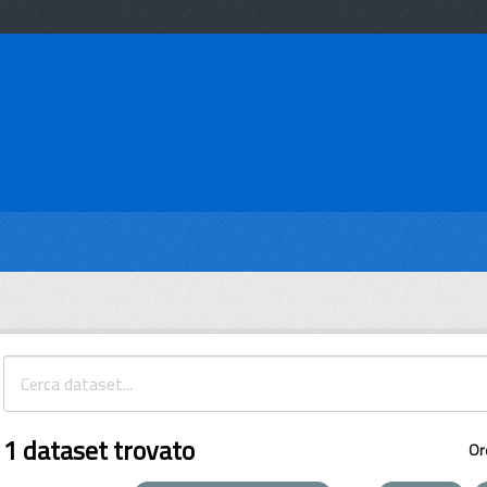
1 dataset trovato
Or