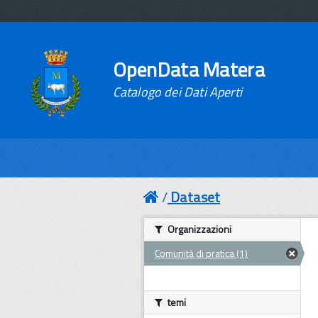
OpenData Matera
Catalogo dei Dati Aperti
Dataset
Organizzazioni
Comunità di pratica (1)
temi