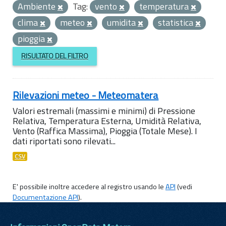
Ambiente
Tag:
vento
temperatura
clima
meteo
umidita
statistica
pioggia
RISULTATO DEL FILTRO
Rilevazioni meteo - Meteomatera
Valori estremali (massimi e minimi) di Pressione
Relativa, Temperatura Esterna, Umidità Relativa,
Vento (Raffica Massima), Pioggia (Totale Mese). I
dati riportati sono rilevati...
CSV
E' possibile inoltre accedere al registro usando le
API
(vedi
Documentazione API
).