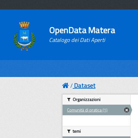
OpenData Matera
Catalogo dei Dati Aperti
Dataset
Organizzazioni
Comunità di pratica (1)
temi