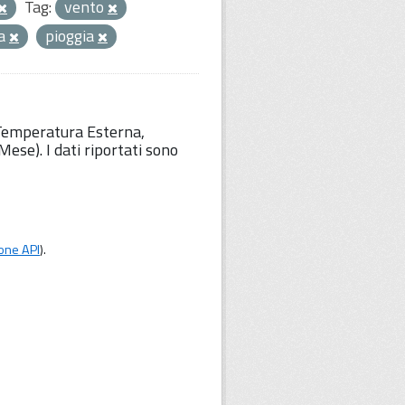
Tag:
vento
ia
pioggia
 Temperatura Esterna,
ese). I dati riportati sono
one API
).