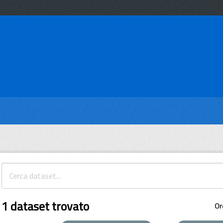
1 dataset trovato
Or