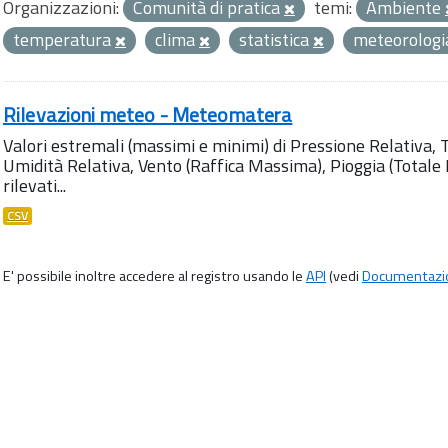
Organizzazioni:
Comunità di pratica
temi:
Ambiente
temperatura
clima
statistica
meteorolog
Rilevazioni meteo - Meteomatera
Valori estremali (massimi e minimi) di Pressione Relativa,
Umidità Relativa, Vento (Raffica Massima), Pioggia (Totale M
rilevati...
CSV
E' possibile inoltre accedere al registro usando le
API
(vedi
Documentazi