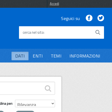
Accedi
Facebook
Twi
Seguici su
cerca nel sito
DATI
ENTI
TEMI
INFORMAZIONI
dina per