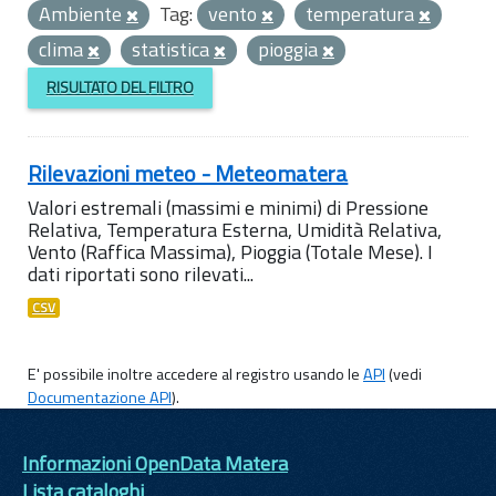
Ambiente
Tag:
vento
temperatura
clima
statistica
pioggia
RISULTATO DEL FILTRO
Rilevazioni meteo - Meteomatera
Valori estremali (massimi e minimi) di Pressione
Relativa, Temperatura Esterna, Umidità Relativa,
Vento (Raffica Massima), Pioggia (Totale Mese). I
dati riportati sono rilevati...
CSV
E' possibile inoltre accedere al registro usando le
API
(vedi
Documentazione API
).
Informazioni OpenData Matera
Lista cataloghi