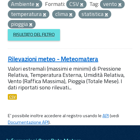
Ambiente
Formati:
CSV
Tag:
vento
temperatura
clima
statistica
pioggia
RISULTATO DEL FILTRO
Rilevazioni meteo - Meteomatera
Valori estremali (massimi e minimi) di Pressione
Relativa, Temperatura Esterna, Umidità Relativa,
Vento (Raffica Massima), Pioggia (Totale Mese). I
dati riportati sono rilevati...
CSV
E' possibile inoltre accedere al registro usando le
API
(vedi
Documentazione API
).