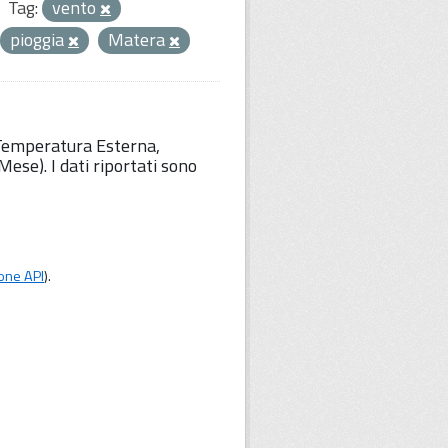
Tag:
vento
pioggia
Matera
 Temperatura Esterna,
ese). I dati riportati sono
one API
).