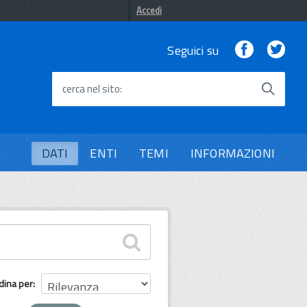
Accedi
Facebook
Twi
Seguici su
cerca nel sito
DATI
ENTI
TEMI
INFORMAZIONI
dina per