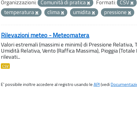
Organizzazioni:
Comunità di pratica
Formati:
CSV
temperatura
clima
umidita
pressione
Rilevazioni meteo - Meteomatera
Valori estremali (massimi e minimi) di Pressione Relativa,
Umidità Relativa, Vento (Raffica Massima), Pioggia (Totale M
rilevati...
CSV
E' possibile inoltre accedere al registro usando le
API
(vedi
Documentazi