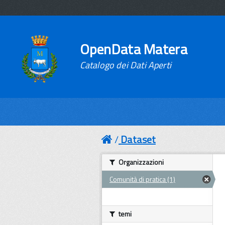
OpenData Matera
Catalogo dei Dati Aperti
Dataset
Organizzazioni
Comunità di pratica (1)
temi