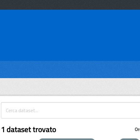
1 dataset trovato
Or