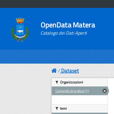
OpenData Matera
Catalogo dei Dati Aperti
Dataset
Organizzazioni
Comunità di pratica (1)
temi