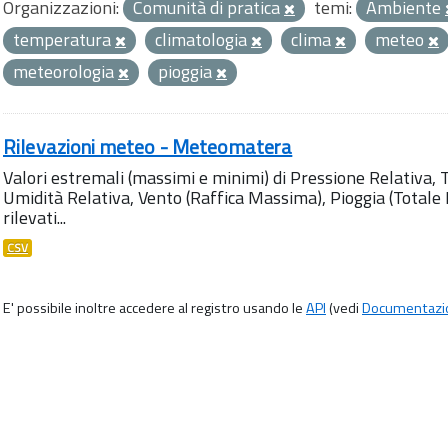
Organizzazioni:
Comunità di pratica
temi:
Ambiente
temperatura
climatologia
clima
meteo
meteorologia
pioggia
Rilevazioni meteo - Meteomatera
Valori estremali (massimi e minimi) di Pressione Relativa,
Umidità Relativa, Vento (Raffica Massima), Pioggia (Totale M
rilevati...
CSV
E' possibile inoltre accedere al registro usando le
API
(vedi
Documentazi