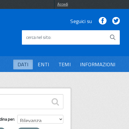
Accedi
Facebook
Twi
Seguici su
cerca nel sito
DATI
ENTI
TEMI
INFORMAZIONI
dina per