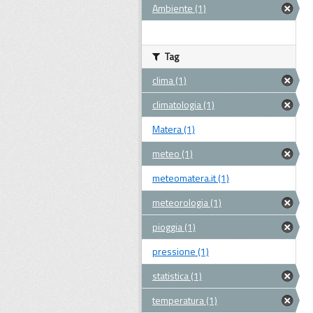
Ambiente (1)
Tag
clima (1)
climatologia (1)
Matera (1)
meteo (1)
meteomatera.it (1)
meteorologia (1)
pioggia (1)
pressione (1)
statistica (1)
temperatura (1)