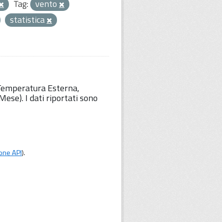
Tag:
vento
statistica
 Temperatura Esterna,
ese). I dati riportati sono
one API
).