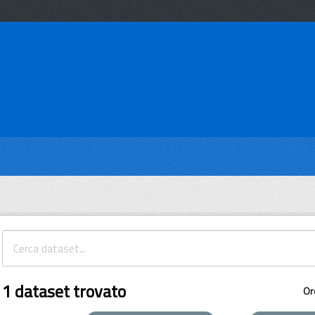
1 dataset trovato
Or