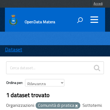
Accedi
OpenData Matera
DATI
ENTI
Dataset
TEMI
INFORMAZIONI
Ordina per
1 dataset trovato
Organizzazioni:
Comunità di pratica
Sottotemi: