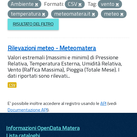
Ambiente
Formati:
CSV
Tag:
vento
temperatura
meteomatera.it
meteo
RISULTATO DEL FILTRO
Rilevazioni meteo - Meteomatera
Valori estremali (massimi e minimi) di Pressione
Relativa, Temperatura Esterna, Umidità Relativa,
Vento (Raffica Massima), Pioggia (Totale Mese). I
dati riportati sono rilevati...
CSV
E' possibile inoltre accedere al registro usando le
API
(vedi
Documentazione API
).
Informazioni OpenData Matera
Lista cataloghi