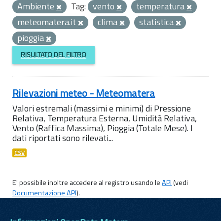
Ambiente
Tag:
vento
temperatura
meteomatera.it
clima
statistica
pioggia
RISULTATO DEL FILTRO
Rilevazioni meteo - Meteomatera
Valori estremali (massimi e minimi) di Pressione
Relativa, Temperatura Esterna, Umidità Relativa,
Vento (Raffica Massima), Pioggia (Totale Mese). I
dati riportati sono rilevati...
CSV
E' possibile inoltre accedere al registro usando le
API
(vedi
Documentazione API
).