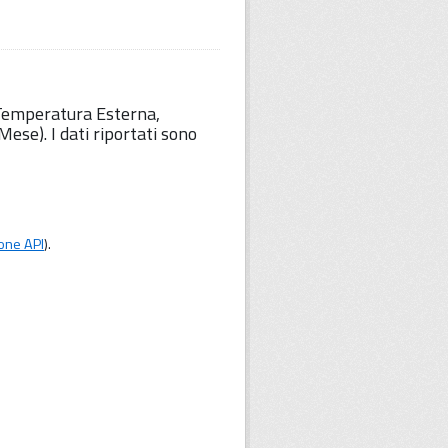
 Temperatura Esterna,
ese). I dati riportati sono
one API
).