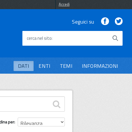
Accedi
Facebook
Twi
Seguici su
cerca nel sito
DATI
ENTI
TEMI
INFORMAZIONI
dina per