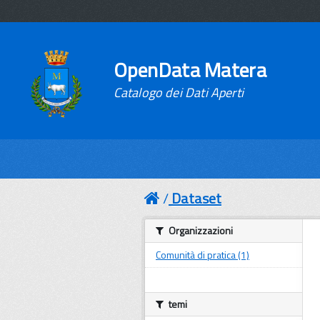
OpenData Matera
Catalogo dei Dati Aperti
Dataset
Organizzazioni
Comunità di pratica (1)
temi