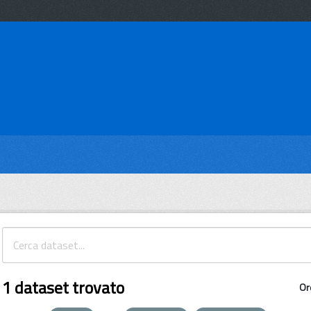
1 dataset trovato
Or