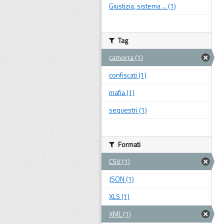
Giustizia, sistema ... (1)
Tag
camorra (1)
confiscati (1)
mafia (1)
sequestri (1)
Formati
CSV (1)
JSON (1)
XLS (1)
XML (1)