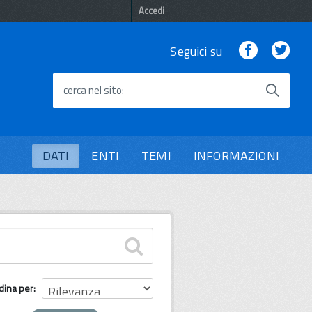
Accedi
Facebook
Twi
Seguici su
cerca nel sito
DATI
ENTI
TEMI
INFORMAZIONI
dina per