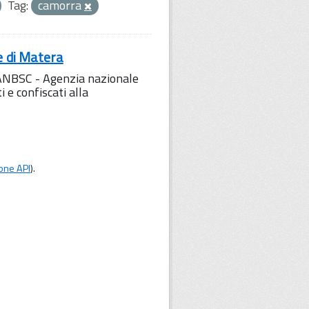
Tag:
camorra
e di Matera
l'ANBSC - Agenzia nazionale
 e confiscati alla
one API
).