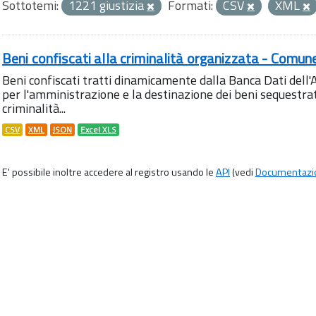
Sottotemi:
1221 giustizia
Formati:
CSV
XML
Beni confiscati alla criminalità organizzata - Comun
Beni confiscati tratti dinamicamente dalla Banca Dati del
per l'amministrazione e la destinazione dei beni sequestrati
criminalità...
CSV
XML
JSON
Excel XLS
E' possibile inoltre accedere al registro usando le
API
(vedi
Documentazi