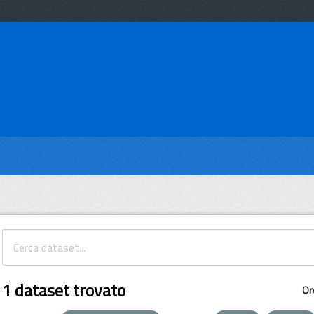
1 dataset trovato
Or