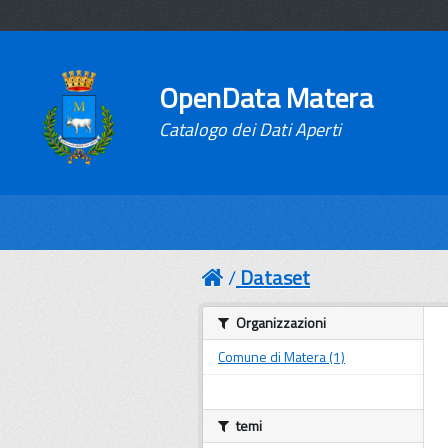
OpenData Matera
Catalogo dei Dati Aperti
Dataset
Organizzazioni
Comune di Matera (1)
temi