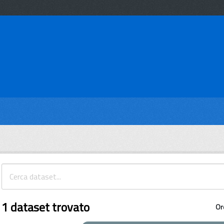
1 dataset trovato
Or