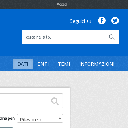
Accedi
Facebook
Twi
Seguici su
cerca nel sito
DATI
ENTI
TEMI
INFORMAZIONI
dina per