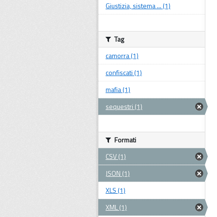
Giustizia, sistema ... (1)
Tag
camorra (1)
confiscati (1)
mafia (1)
sequestri (1)
Formati
CSV (1)
JSON (1)
XLS (1)
XML (1)