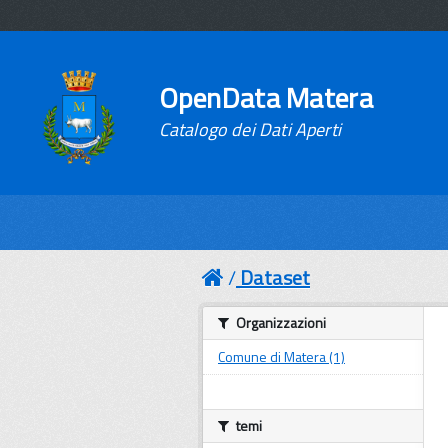
OpenData Matera
Catalogo dei Dati Aperti
Dataset
Organizzazioni
Comune di Matera (1)
temi