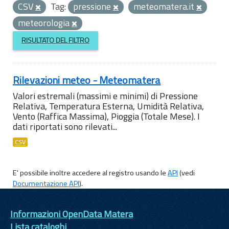
CSV
Tag:
pressione
meteomatera.it
meteorologia
RISULTATO DEL FILTRO
Rilevazioni meteo - Meteomatera
Valori estremali (massimi e minimi) di Pressione
Relativa, Temperatura Esterna, Umidità Relativa,
Vento (Raffica Massima), Pioggia (Totale Mese). I
dati riportati sono rilevati...
CSV
E' possibile inoltre accedere al registro usando le
API
(vedi
Documentazione API
).
Informazioni OpenData Matera
Lista cataloghi