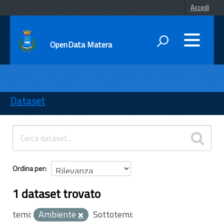
Accedi
OpenData Matera
DATI
ENTI
Dataset
TEMI
INFORMAZIONI
Ordina per
1 dataset trovato
temi:
Ambiente
Sottotemi: