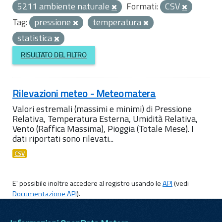
5211 ambiente naturale
Formati:
CSV
Tag:
pressione
temperatura
statistica
RISULTATO DEL FILTRO
Rilevazioni meteo - Meteomatera
Valori estremali (massimi e minimi) di Pressione
Relativa, Temperatura Esterna, Umidità Relativa,
Vento (Raffica Massima), Pioggia (Totale Mese). I
dati riportati sono rilevati...
CSV
E' possibile inoltre accedere al registro usando le
API
(vedi
Documentazione API
).