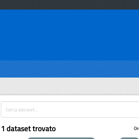
1 dataset trovato
Or