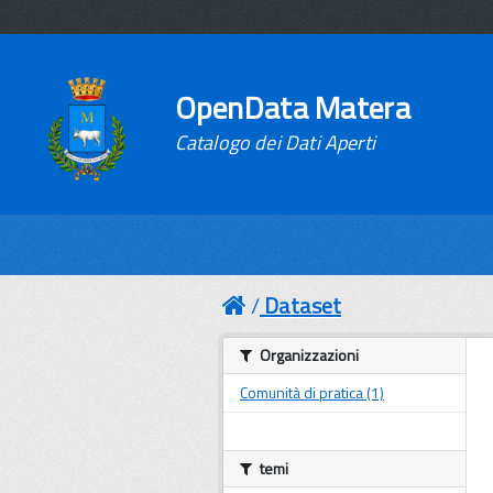
OpenData Matera
Catalogo dei Dati Aperti
Dataset
Organizzazioni
Comunità di pratica (1)
temi