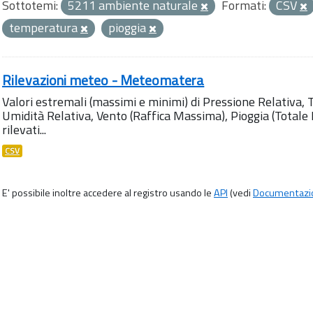
Sottotemi:
5211 ambiente naturale
Formati:
CSV
temperatura
pioggia
Rilevazioni meteo - Meteomatera
Valori estremali (massimi e minimi) di Pressione Relativa,
Umidità Relativa, Vento (Raffica Massima), Pioggia (Totale M
rilevati...
CSV
E' possibile inoltre accedere al registro usando le
API
(vedi
Documentazi