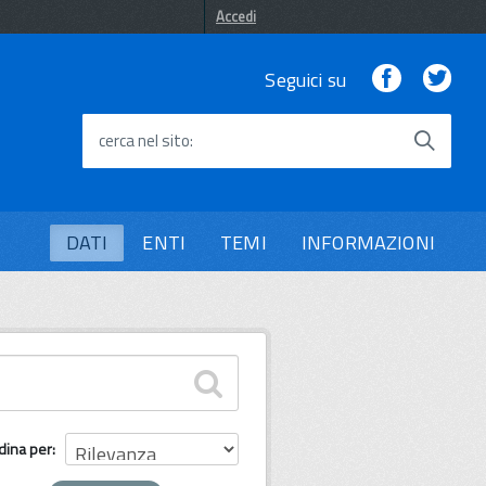
Accedi
Facebook
Twi
Seguici su
cerca nel sito
DATI
ENTI
TEMI
INFORMAZIONI
dina per