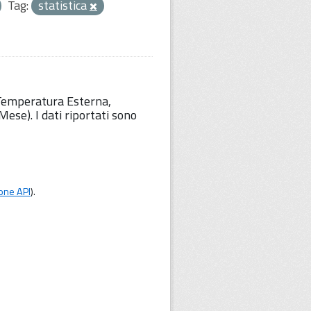
Tag:
statistica
 Temperatura Esterna,
ese). I dati riportati sono
one API
).