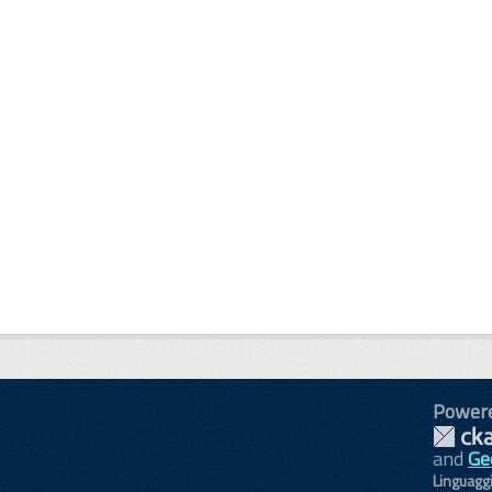
Power
and
Ge
Linguagg