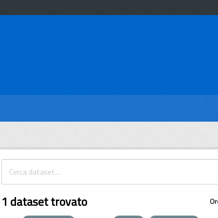
1 dataset trovato
Or