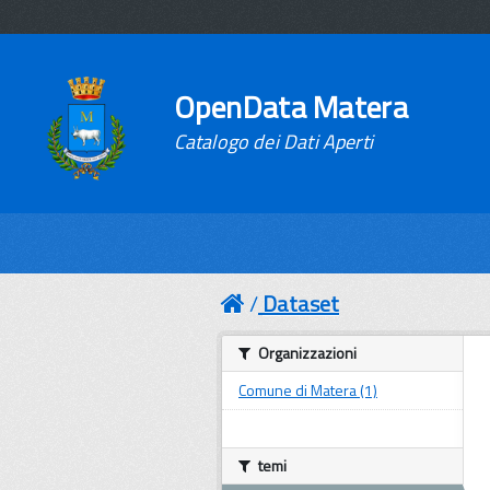
OpenData Matera
Catalogo dei Dati Aperti
Dataset
Organizzazioni
Comune di Matera (1)
temi