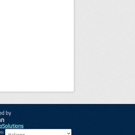
ed by
oSolutions
io