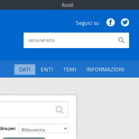
Accedi
Facebook
Twi
Seguici su
cerca nel sito
DATI
ENTI
TEMI
INFORMAZIONI
dina per