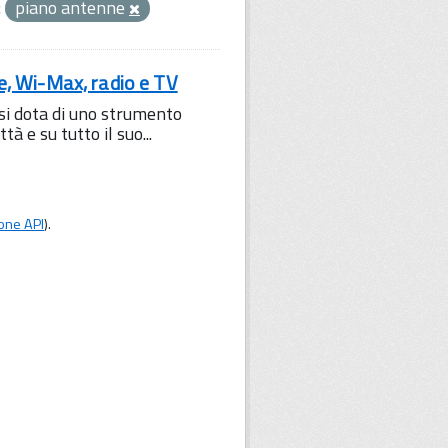
:
piano antenne
le, Wi-Max, radio e TV
 si dota di uno strumento
à e su tutto il suo...
one API
).