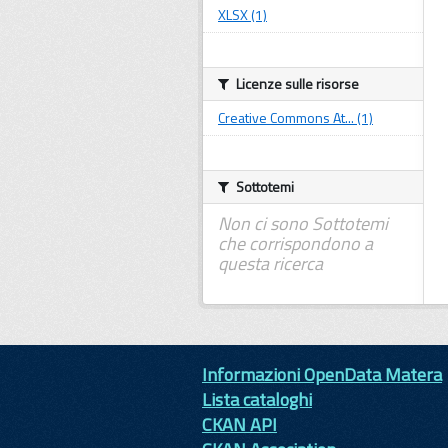
XLSX (1)
Licenze sulle risorse
Creative Commons At... (1)
Sottotemi
Non ci sono Sottotemi
che corrispondono a
questa ricerca
Informazioni OpenData Matera
Lista cataloghi
CKAN API