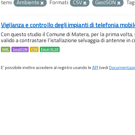
temi:
Ambiente
Formati:
CSV
GeoJSON
Tag
Vigilanza e controllo degli impianti di telefonia mobi
Con questo studio il Comune di Matera, per la prima volta,
valido a contrastare l’istallazione selvaggia di antenne in citt
KML
GeoJSON
CSV
Excel XLSX
E' possibile inoltre accedere al registro usando le
API
(vedi
Documentazi