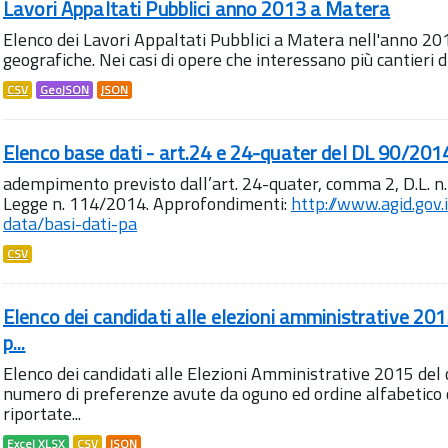
Lavori Appaltati Pubblici anno 2013 a Matera
Elenco dei Lavori Appaltati Pubblici a Matera nell'anno 20
geografiche. Nei casi di opere che interessano più cantieri di
CSV
GeoJSON
JSON
Elenco base dati - art.24 e 24-quater del DL 90/201
adempimento previsto dall’art. 24-quater, comma 2, D.L. n.
Legge n. 114/2014. Approfondimenti:
http://www.agid.gov.
data/basi-dati-pa
CSV
Elenco dei candidati alle elezioni amministrative 2
p...
Elenco dei candidati alle Elezioni Amministrative 2015 de
numero di preferenze avute da oguno ed ordine alfabetico d
riportate...
Excel XLSX
CSV
JSON