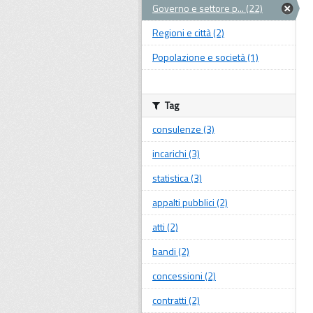
Governo e settore p... (22)
Regioni e città (2)
Popolazione e società (1)
Tag
consulenze (3)
incarichi (3)
statistica (3)
appalti pubblici (2)
atti (2)
bandi (2)
concessioni (2)
contratti (2)