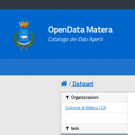
OpenData Matera
Catalogo dei Dati Aperti
Dataset
Organizzazioni
Comune di Matera (22)
temi