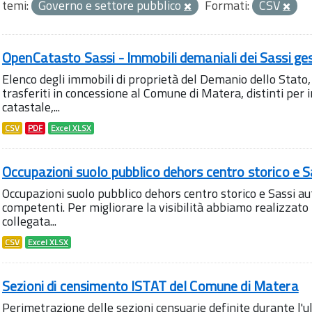
temi:
Governo e settore pubblico
Formati:
CSV
OpenCatasto Sassi - Immobili demaniali dei Sassi ge
Elenco degli immobili di proprietà del Demanio dello Stato, 
trasferiti in concessione al Comune di Matera, distinti per i
catastale,...
CSV
PDF
Excel XLSX
Occupazioni suolo pubblico dehors centro storico e S
Occupazioni suolo pubblico dehors centro storico e Sassi aut
competenti. Per migliorare la visibilità abbiamo realizza
collegata...
CSV
Excel XLSX
Sezioni di censimento ISTAT del Comune di Matera
Perimetrazione delle sezioni censuarie definite durante l