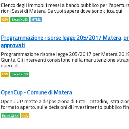
Elenco degli immobili messi a bando pubblico per l'apertura d
rioni Sassi di Matera. Se vuoi sapere dove sono clicca qui
CSV
Excel XLSX
HTML
Programmazione risorse legge 205/2017 Matera, pro
approvati
Programmazione risorse legge 205/2017 per Matera 2019,
Giunta. Gli interventi consistono nella manutenzione straord
opere di...
CSV
Excel XLSX
OpenCup - Comune di Matera
Open CUP mette a disposizione di tutti - cittadini, istituzioni 
formato aperto, sulle decisioni di investimento pubblico fina
Excel XLSX
CSV