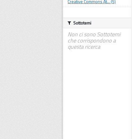
Creative Commons At... (5)
Sottotemi
Non ci sono Sottotemi
che corrispondono a
questa ricerca