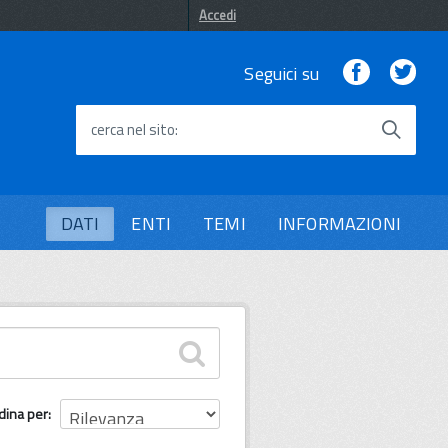
Accedi
Facebook
Twi
Seguici su
cerca nel sito
DATI
ENTI
TEMI
INFORMAZIONI
dina per