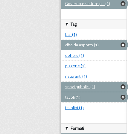
Governo e settore p... (1)
Tag
bar (1)
cibo da asporto (1)
dehors (1)
pizzerie (1)
ristoranti (1)
spazi pubblici (1)
tavoli (1)
tavolini (1)
Formati