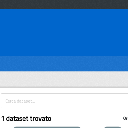
1 dataset trovato
Or