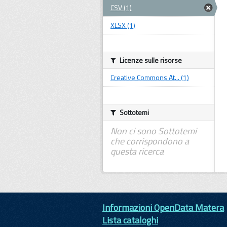
CSV (1)
XLSX (1)
Licenze sulle risorse
Creative Commons At... (1)
Sottotemi
Non ci sono Sottotemi
che corrispondono a
questa ricerca
Informazioni OpenData Matera
Lista cataloghi