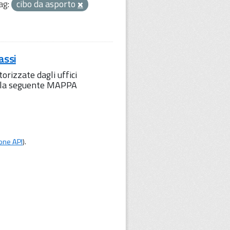
ag:
cibo da asporto
assi
orizzate dagli uffici
to la seguente MAPPA
one API
).