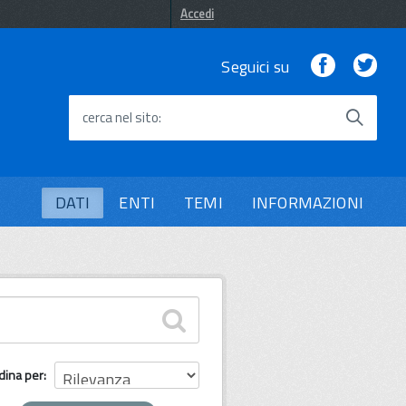
Accedi
Facebook
Twi
Seguici su
cerca nel sito
DATI
ENTI
TEMI
INFORMAZIONI
dina per