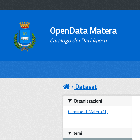
OpenData Matera
Catalogo dei Dati Aperti
Dataset
Organizzazioni
Comune di Matera (1)
temi