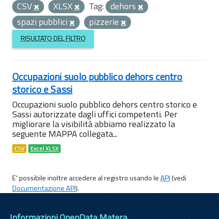
CSV
XLSX
Tag:
dehors
spazi pubblici
pizzerie
RISULTATO DEL FILTRO
Occupazioni suolo pubblico dehors centro
storico e Sassi
Occupazioni suolo pubblico dehors centro storico e
Sassi autorizzate dagli uffici competenti. Per
migliorare la visibilità abbiamo realizzato la
seguente MAPPA collegata...
CSV
Excel XLSX
E' possibile inoltre accedere al registro usando le
API
(vedi
Documentazione API
).
Informazioni OpenData Matera