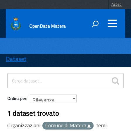
Accedi
OpenData Matera
DATI
ENTI
Dataset
TEMI
INFORMAZIONI
Ordina per
1 dataset trovato
Organizzazioni:
Comune di Matera
temi: