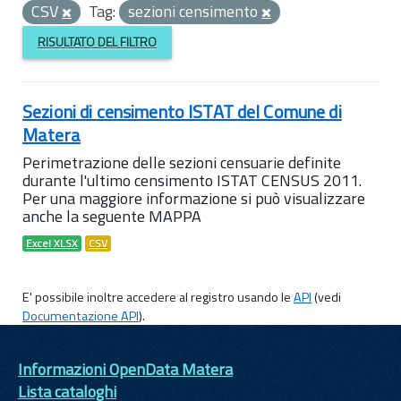
CSV
Tag:
sezioni censimento
RISULTATO DEL FILTRO
Sezioni di censimento ISTAT del Comune di
Matera
Perimetrazione delle sezioni censuarie definite
durante l'ultimo censimento ISTAT CENSUS 2011.
Per una maggiore informazione si può visualizzare
anche la seguente MAPPA
Excel XLSX
CSV
E' possibile inoltre accedere al registro usando le
API
(vedi
Documentazione API
).
Informazioni OpenData Matera
Lista cataloghi