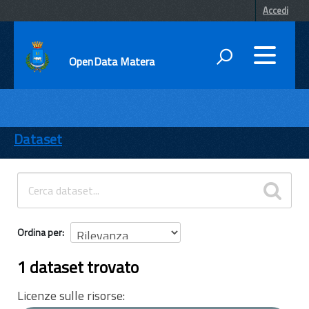
Accedi
OpenData Matera
DATI
ENTI
Dataset
TEMI
INFORMAZIONI
Ordina per
1 dataset trovato
Licenze sulle risorse: