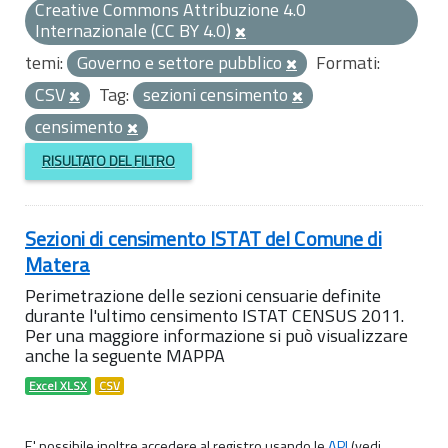
Creative Commons Attribuzione 4.0
Internazionale (CC BY 4.0)
temi:
Governo e settore pubblico
Formati:
CSV
Tag:
sezioni censimento
censimento
RISULTATO DEL FILTRO
Sezioni di censimento ISTAT del Comune di
Matera
Perimetrazione delle sezioni censuarie definite
durante l'ultimo censimento ISTAT CENSUS 2011.
Per una maggiore informazione si può visualizzare
anche la seguente MAPPA
Excel XLSX
CSV
E' possibile inoltre accedere al registro usando le
API
(vedi