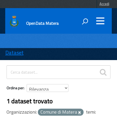
Accedi
OpenData Matera
DATI
ENTI
Dataset
TEMI
INFORMAZIONI
Ordina per
1 dataset trovato
Organizzazioni:
Comune di Matera
temi: