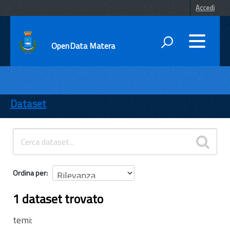
Accedi
OpenData Matera
DATI
ENTI
Dataset
TEMI
INFORMAZIONI
Ordina per
1 dataset trovato
temi: