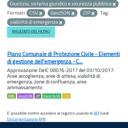
Giustizia, sistema giuridico e sicurezza pubblica
Formati:
CSV
GeoJSON
ZIP
Tag:
viabilità di emergenza
RISULTATO DEL FILTRO
Piano Comunale di Protezione Civile - Elementi
di gestione dell'emergenza - C...
Approvazione DelC 00076-2017 del 03/10/2017.
Aree accoglienza, aree di attesa, viabilità di
emergenza, zone di confluenza, aree
ammassamento
KML
GeoJSON
ZIP
Excel XLSX
CSV
E' possibile inoltre accedere al registro usando le
API
(vedi
Documentazione API
).