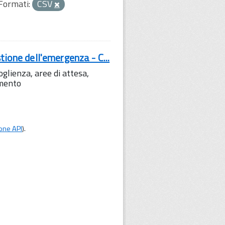
Formati:
CSV
tione dell'emergenza - C...
lienza, aree di attesa,
amento
one API
).