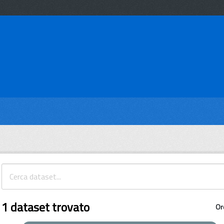
1 dataset trovato
Or