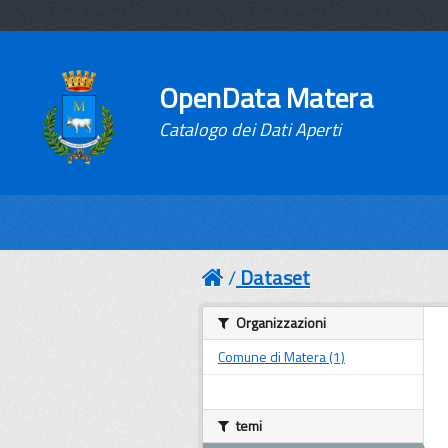
OpenData Matera
Catalogo dei Dati Aperti
Dataset
Organizzazioni
Comune di Matera (1)
temi