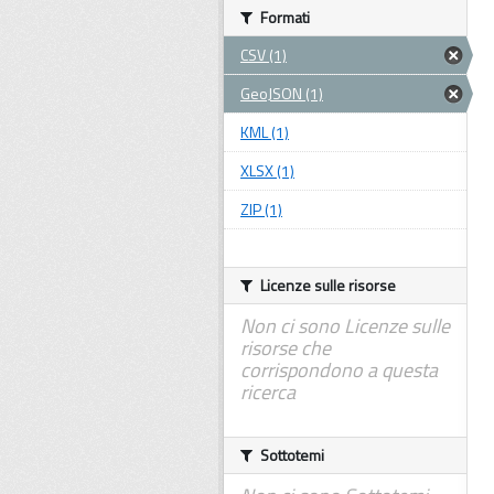
Formati
CSV (1)
GeoJSON (1)
KML (1)
XLSX (1)
ZIP (1)
Licenze sulle risorse
Non ci sono Licenze sulle
risorse che
corrispondono a questa
ricerca
Sottotemi