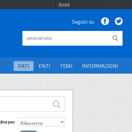
Accedi
Facebook
Twi
Seguici su
cerca nel sito
DATI
ENTI
TEMI
INFORMAZIONI
dina per