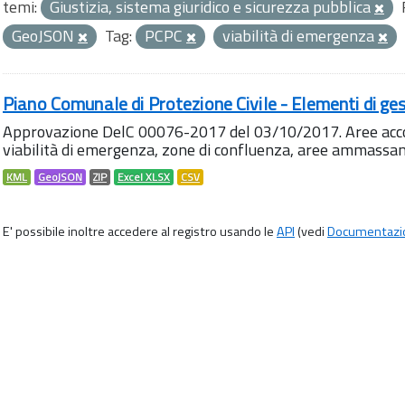
temi:
Giustizia, sistema giuridico e sicurezza pubblica
GeoJSON
Tag:
PCPC
viabilità di emergenza
Piano Comunale di Protezione Civile - Elementi di ges
Approvazione DelC 00076-2017 del 03/10/2017. Aree accog
viabilità di emergenza, zone di confluenza, aree ammass
KML
GeoJSON
ZIP
Excel XLSX
CSV
E' possibile inoltre accedere al registro usando le
API
(vedi
Documentazi