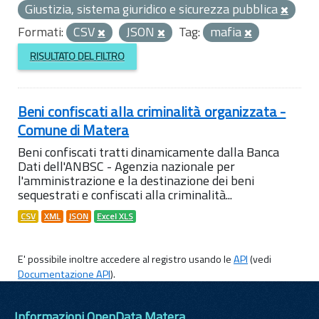
Giustizia, sistema giuridico e sicurezza pubblica
Formati:
CSV
JSON
Tag:
mafia
RISULTATO DEL FILTRO
Beni confiscati alla criminalità organizzata -
Comune di Matera
Beni confiscati tratti dinamicamente dalla Banca
Dati dell'ANBSC - Agenzia nazionale per
l'amministrazione e la destinazione dei beni
sequestrati e confiscati alla criminalità...
CSV
XML
JSON
Excel XLS
E' possibile inoltre accedere al registro usando le
API
(vedi
Documentazione API
).
Informazioni OpenData Matera