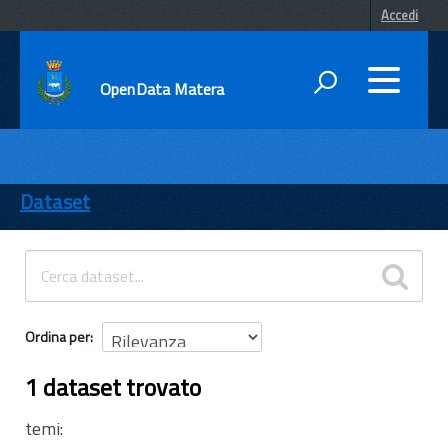
Accedi
OpenData Matera
DATI
ENTI
Dataset
TEMI
INFORMAZIONI
Ordina per
1 dataset trovato
temi: