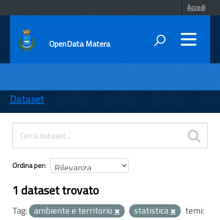
Accedi
OpenData Matera
DATI
ENTI
Dataset
TEMI
INFORMAZIONI
Ordina per
1 dataset trovato
Tag:
ambiente e territorio
statistica
temi: