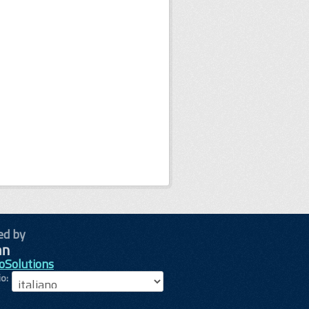
ed by
oSolutions
io