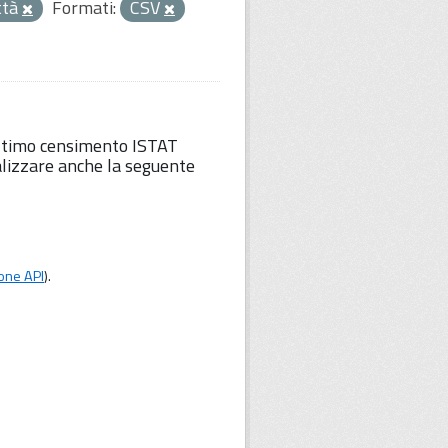
ttà
Formati:
CSV
'ultimo censimento ISTAT
lizzare anche la seguente
one API
).