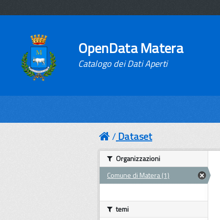
OpenData Matera
Catalogo dei Dati Aperti
Dataset
Organizzazioni
Comune di Matera (1)
temi