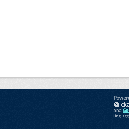
Power
and
Ge
Linguagg