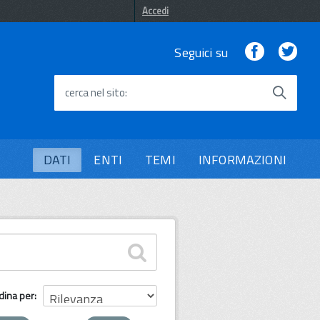
Accedi
Facebook
Twi
Seguici su
cerca nel sito
DATI
ENTI
TEMI
INFORMAZIONI
dina per