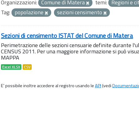
Organizzazioni:
Comune di Matera
temi:
Regioni e ci
Tag:
popolazione
sezioni censimento
Sezioni di censimento ISTAT del Comune di Matera
Perimetrazione delle sezioni censuarie definite durante l
CENSUS 2011. Per una maggiore informazione si può visua
MAPPA
Excel XLSX
CSV
E' possibile inoltre accedere al registro usando le
API
(vedi
Documentazi