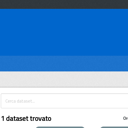
1 dataset trovato
Or