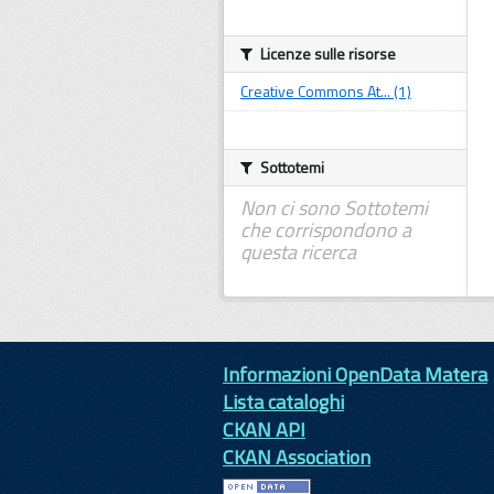
Licenze sulle risorse
Creative Commons At... (1)
Sottotemi
Non ci sono Sottotemi
che corrispondono a
questa ricerca
Informazioni OpenData Matera
Lista cataloghi
CKAN API
CKAN Association