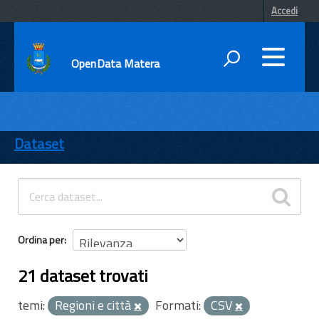
Accedi
OpenData Matera
DATI
ENTI
Dataset
TEMI
INFORMAZIONI
Ordina per
21 dataset trovati
temi:
Regioni e città
Formati:
CSV