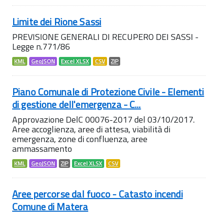
Limite dei Rione Sassi
PREVISIONE GENERALI DI RECUPERO DEI SASSI -
Legge n.771/86
KML
GeoJSON
Excel XLSX
CSV
ZIP
Piano Comunale di Protezione Civile - Elementi
di gestione dell'emergenza - C...
Approvazione DelC 00076-2017 del 03/10/2017.
Aree accoglienza, aree di attesa, viabilità di
emergenza, zone di confluenza, aree
ammassamento
KML
GeoJSON
ZIP
Excel XLSX
CSV
Aree percorse dal fuoco - Catasto incendi
Comune di Matera