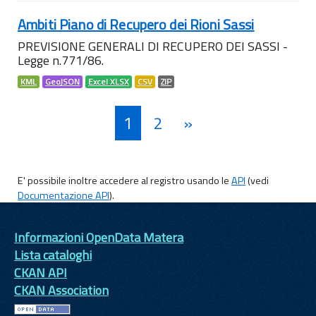
Ambiti Piano di Recupero dei Rioni Sassi
PREVISIONE GENERALI DI RECUPERO DEI SASSI -
Legge n.771/86.
KML
GeoJSON
Excel XLSX
CSV
ZIP
1
2
»
E' possibile inoltre accedere al registro usando le
API
(vedi
Documentazione API
).
Informazioni OpenData Matera
Lista cataloghi
CKAN API
CKAN Association