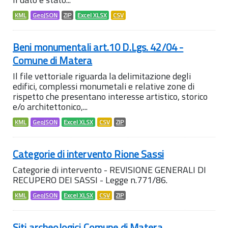
KML
GeoJSON
ZIP
Excel XLSX
CSV
Beni monumentali art.10 D.Lgs. 42/04 -
Comune di Matera
Il file vettoriale riguarda la delimitazione degli
edifici, complessi monumetali e relative zone di
rispetto che presentano interesse artistico, storico
e/o architettonico,...
KML
GeoJSON
Excel XLSX
CSV
ZIP
Categorie di intervento Rione Sassi
Categorie di intervento - REVISIONE GENERALI DI
RECUPERO DEI SASSI - Legge n.771/86.
KML
GeoJSON
Excel XLSX
CSV
ZIP
Siti archeologici Comune di Matera