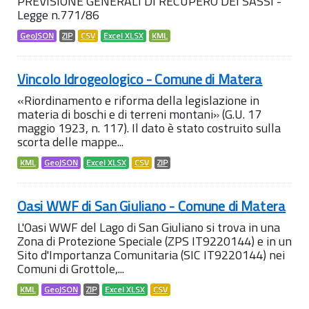
PREVISIONE GENERALI DI RECUPERO DEI SASSI -
Legge n.771/86
GeoJSON
ZIP
CSV
Excel XLSX
KML
Vincolo Idrogeologico - Comune di Matera
«Riordinamento e riforma della legislazione in
materia di boschi e di terreni montani» (G.U. 17
maggio 1923, n. 117). Il dato è stato costruito sulla
scorta delle mappe...
KML
GeoJSON
Excel XLSX
CSV
ZIP
Oasi WWF di San Giuliano - Comune di Matera
L'Oasi WWF del Lago di San Giuliano si trova in una
Zona di Protezione Speciale (ZPS IT9220144) e in un
Sito d'Importanza Comunitaria (SIC IT9220144) nei
Comuni di Grottole,...
KML
GeoJSON
ZIP
Excel XLSX
CSV