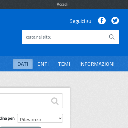
Accedi
Facebook
Twi
Seguici su
cerca nel sito
DATI
ENTI
TEMI
INFORMAZIONI
dina per