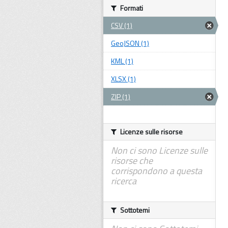
Formati
CSV (1)
GeoJSON (1)
KML (1)
XLSX (1)
ZIP (1)
Licenze sulle risorse
Non ci sono Licenze sulle
risorse che
corrispondono a questa
ricerca
Sottotemi