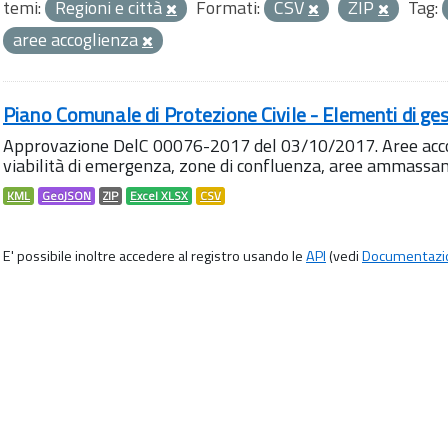
temi:
Regioni e città
Formati:
CSV
ZIP
Tag:
aree accoglienza
Piano Comunale di Protezione Civile - Elementi di ges
Approvazione DelC 00076-2017 del 03/10/2017. Aree accog
viabilità di emergenza, zone di confluenza, aree ammass
KML
GeoJSON
ZIP
Excel XLSX
CSV
E' possibile inoltre accedere al registro usando le
API
(vedi
Documentazi