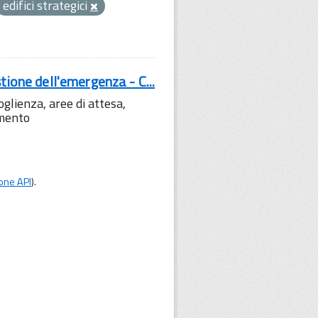
edifici strategici
tione dell'emergenza - C...
lienza, aree di attesa,
amento
one API
).