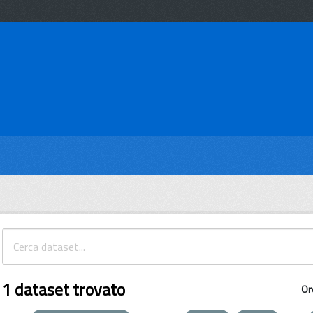
1 dataset trovato
Or