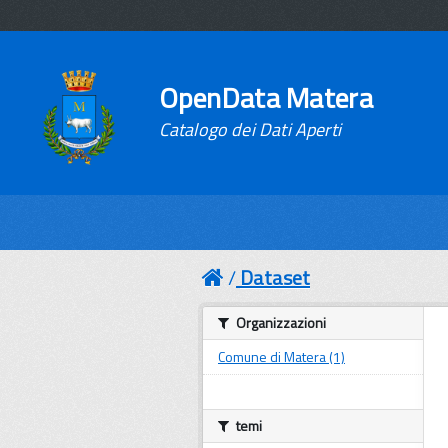
OpenData Matera
Catalogo dei Dati Aperti
Dataset
Organizzazioni
Comune di Matera (1)
temi